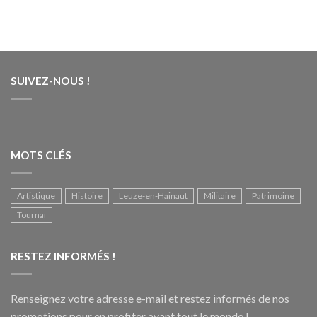
SUIVEZ-NOUS !
MOTS CLÉS
Artistique
Histoire
Leuze-en-Hainaut
Militaire
Patrimoine
Tournai
RESTEZ INFORMÉS !
Renseignez votre adresse e-mail et restez informés de nos
promotions pour en profiter avant tout le monde !