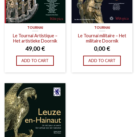
TOURNAI
TOURNAI
Le Tournai Artistique –
Le Tournai militaire – Het
Het artistieke Doornik
militaire Doornik
49,00
€
0,00
€
ADD TO CART
ADD TO CART