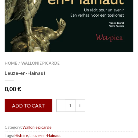
HOME
WALLONIE PICARDE
/
Leuze-en-Hainaut
0,00
€
Quantity
ADD TO CART
Category:
Wallonie picarde
Tags:
Histoire
,
Leuze-en-Hainaut