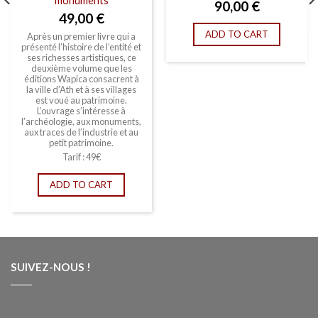
monuments
90,00
€
49,00
€
ADD TO CART
A
près un premier livre qui a
présenté l’histoire de l’entité et
ses richesses artistiques, ce
deuxième volume que les
éditions Wapica consacrent à
la ville d’Ath et à ses villages
est voué au patrimoine.
L’ouvrage s’intéresse à
l’archéologie, aux monuments,
aux traces de l’industrie et au
petit patrimoine.
Tarif : 49€
ADD TO CART
SUIVEZ-NOUS !