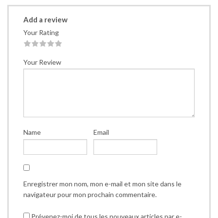
Add a review
Your Rating
1
2
3
4
5
Your Review
Name
Email
Enregistrer mon nom, mon e-mail et mon site dans le
navigateur pour mon prochain commentaire.
Prévenez-moi de tous les nouveaux articles par e-