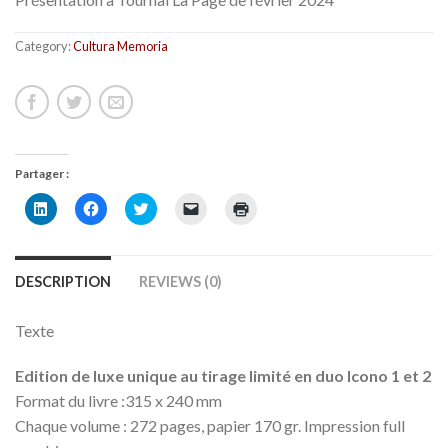
Category:
Cultura Memoria
Partager :
Cliquez
Cliquez
Cliquez
Cliquer
Cliquer
pour
pour
pour
pour
pour
partager
partager
partager
envoyer
imprimer(ouvre
sur
sur
sur
un
dans
LinkedIn(ouvre
Facebook(ouvre
Twitter(ouvre
lien
une
dans
dans
dans
par
nouvelle
DESCRIPTION
REVIEWS (0)
une
une
une
e-
fenêtre)
nouvelle
nouvelle
nouvelle
mail
fenêtre)
fenêtre)
fenêtre)
à
un
Texte
ami(ouvre
dans
une
Edition de luxe unique au tirage limité en duo Icono 1 et 2
nouvelle
fenêtre)
Format du livre :315 x 240 mm
Chaque volume : 272 pages, papier 170 gr. Impression full